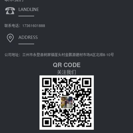
联系电话：17361601888
公司地址：兰州市永登县树屏镇崖头村金鹏源建材市场A区北排8-10号
QR CODE
关注我们