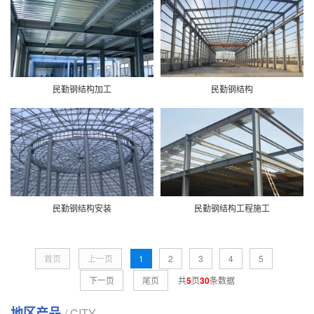
民勤钢结构加工
民勤钢结构
民勤钢结构安装
民勤钢结构工程施工
首页
上一页
1
2
3
4
5
下一页
尾页
共
5
页
30
条数据
地区产品
/ CITY