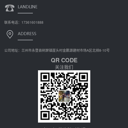
联系电话：17361601888
公司地址：兰州市永登县树屏镇崖头村金鹏源建材市场A区北排8-10号
QR CODE
关注我们